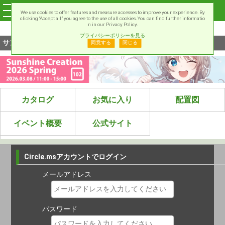
We use cookies to offer features and measure accesses to improve your experience. By
clicking “Accept all” you agree to the use of all cookies. You can find further informatio
n in our Privacy Policy.
サンクリ2026Spring
プライバシーポリシーを見る
サンクリはオールジャンルで楽しめます！
同意する
閉じる
カタログ
お気に入り
配置図
イベント概要
公式サイト
Circle.msアカウントでログイン
メールアドレス
パスワード